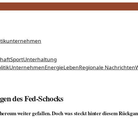
tik
unternehmen
chaft
Sport
Unterhaltung
litik
Unternehmen
Energie
Leben
Regionale Nachrichten
W
lgen des Fed-Schocks
hereum weiter gefallen. Doch was steckt hinter diesem Rückgan