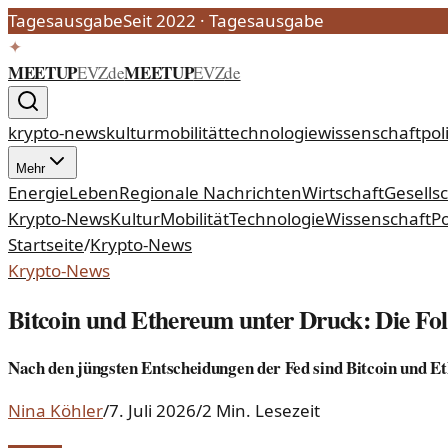
Tagesausgabe
Seit 2022
·
Tagesausgabe
✦
MEETUP
MEETUP
EVZ
de
EVZ
de
krypto-news
kultur
mobilität
technologie
wissenschaft
poli
Mehr
Energie
Leben
Regionale Nachrichten
Wirtschaft
Gesells
Krypto-News
Kultur
Mobilität
Technologie
Wissenschaft
Po
Startseite
/
Krypto-News
Krypto-News
Bitcoin und Ethereum unter Druck: Die Fo
Nach den jüngsten Entscheidungen der Fed sind Bitcoin und Et
Nina Köhler
/
7. Juli 2026
/
2 Min. Lesezeit