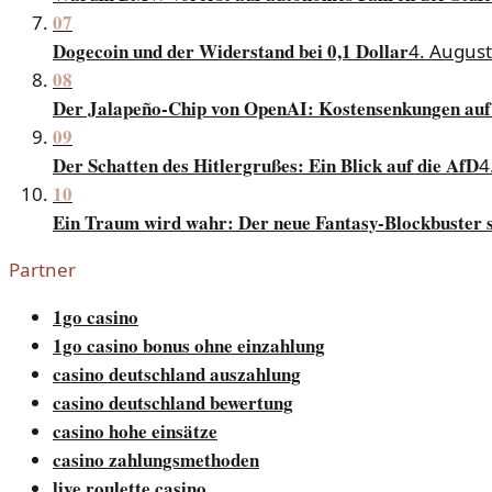
07
Dogecoin und der Widerstand bei 0,1 Dollar
4. Augus
08
Der Jalapeño-Chip von OpenAI: Kostensenkungen auf
09
Der Schatten des Hitlergrußes: Ein Blick auf die AfD
4
10
Ein Traum wird wahr: Der neue Fantasy-Blockbuster s
Partner
1go casino
1go casino bonus ohne einzahlung
casino deutschland auszahlung
casino deutschland bewertung
casino hohe einsätze
casino zahlungsmethoden
live roulette casino