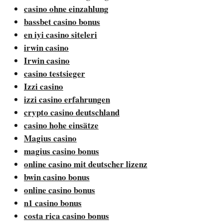
casino ohne einzahlung
bassbet casino bonus
en iyi casino siteleri
irwin casino
Irwin casino
casino testsieger
Izzi casino
izzi casino erfahrungen
crypto casino deutschland
casino hohe einsätze
Magius casino
magius casino bonus
online casino mit deutscher lizenz
bwin casino bonus
online casino bonus
n1 casino bonus
costa rica casino bonus