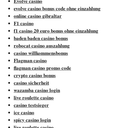
Evolve casino
evolve casino bonus code ohne einzahlung
online casino gibraltar
F1 casino
f1 casino 20 euro bonus ohne einzahlung
baden baden casino bonus
robocat casino auszahlung
casino willkommensbonus
Flagman casino
flagman casino promo code
crypto casino bonus
casino sicherheit
wazamba casino login
live roulette casino
casino testsieger
ice casino
spicy casino login
live roulette casino