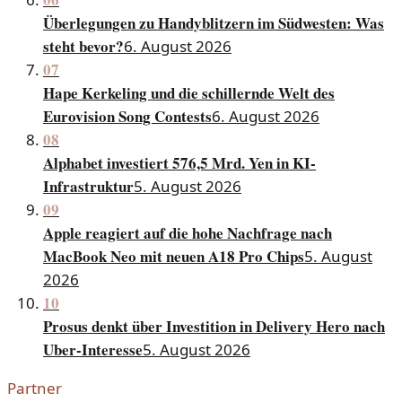
Überlegungen zu Handyblitzern im Südwesten: Was
steht bevor?
6. August 2026
07
Hape Kerkeling und die schillernde Welt des
Eurovision Song Contests
6. August 2026
08
Alphabet investiert 576,5 Mrd. Yen in KI-
Infrastruktur
5. August 2026
09
Apple reagiert auf die hohe Nachfrage nach
MacBook Neo mit neuen A18 Pro Chips
5. August
2026
10
Prosus denkt über Investition in Delivery Hero nach
Uber-Interesse
5. August 2026
Partner