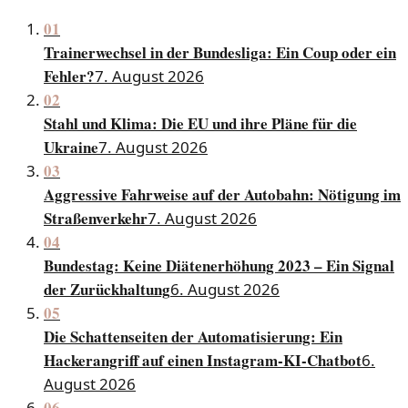
01
Trainerwechsel in der Bundesliga: Ein Coup oder ein
Fehler?
7. August 2026
02
Stahl und Klima: Die EU und ihre Pläne für die
Ukraine
7. August 2026
03
Aggressive Fahrweise auf der Autobahn: Nötigung im
Straßenverkehr
7. August 2026
04
Bundestag: Keine Diätenerhöhung 2023 – Ein Signal
der Zurückhaltung
6. August 2026
05
Die Schattenseiten der Automatisierung: Ein
Hackerangriff auf einen Instagram-KI-Chatbot
6.
August 2026
06