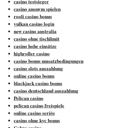
casino testsieger
casino anonym spielen
rooli casino bonus
vulkan casino login
new casino australia
casino ohne tischlimit
casino hohe einsätze
highroller casino
casino bonus umsatzbedingungen
casino slots auszahlung
online casino bonus
blackjack casino bonus
casino deutschland auszahlung
Pelican casino
pelican casino freispiele
online casino seriös
casino ohne kyc bonus
Cobra casino