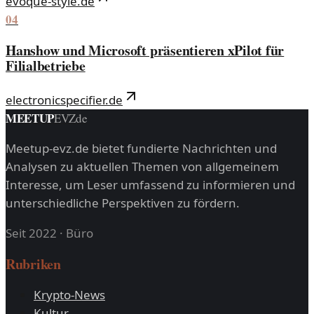
evoque-style.de
04
Hanshow und Microsoft präsentieren xPilot für
Filialbetriebe
electronicspecifier.de
MEETUP
EVZ
de
Meetup-evz.de bietet fundierte Nachrichten und
Analysen zu aktuellen Themen von allgemeinem
Interesse, um Leser umfassend zu informieren und
unterschiedliche Perspektiven zu fördern.
Seit 2022
·
Büro
Rubriken
Krypto-News
Kultur