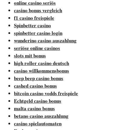
online casino seriös
casino bonus vergleich
f1 casino freispiele
Spinbetter casino
spinbetter casino login
wunderino casino auszahlung
seriöse online casinos
slots mit bonus
high roller casino deutsch
casino willkommensbonus
beep beep casino bonus
cashed casino bonus
bitcoin casino vodds freispiele
Echtgeld casino bonus
malta casino bonus
betano casino auszahlung
casino spielautomaten