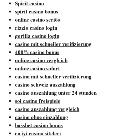
Spirit casino
spirit casino bonus
online casino seriös
rizzio casino login
gorilla casino login
casino mit schneller verifizierung
400% casino bonus
online casino vergleich
online casino sofort
casino mit schneller verifizierung
casino schweiz auszahlung
casino auszahlung unter 24 stunden
sol casino freispiele
casino auszahlung vergleich
casino ohne einzahlung
bassbet casino bonus
en iyi casino siteleri