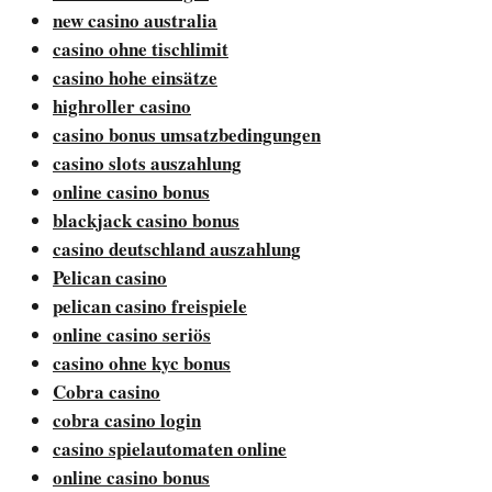
new casino australia
casino ohne tischlimit
casino hohe einsätze
highroller casino
casino bonus umsatzbedingungen
casino slots auszahlung
online casino bonus
blackjack casino bonus
casino deutschland auszahlung
Pelican casino
pelican casino freispiele
online casino seriös
casino ohne kyc bonus
Cobra casino
cobra casino login
casino spielautomaten online
online casino bonus