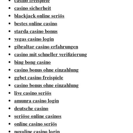
casino freispiele
casino sicherheit
blackjack online seriös
bestes online casino
starda casino bonus
vegas casino login
gibraltar casino erfahrungen
casino mit schneller verifizierung
bing bong casino
casino bonus ohne einzahlung
ggbet casino freispiele
casino bonus ohne einzahlung
live casino seriös
amunra casino login
deutsche casino
seriöse online casinos
online casino seriös
novoline casino login