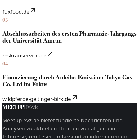
fuxfood.de
03
Abschlussarbeiten des ersten Pharmazie-Jahrgangs
der Universität Amran
mskranservice.de
04
Finanzierung durch Anleihe-Emission: Tokyo Gas
Co. Ltd im Fokus
wildpferde-geltinger-birk.de
MEETUP
EVZ
de
Meetup-evz.de bietet fundierte Nachrichten und
Analysen zu aktuellen Themen von allgemeinem
Interesse, um Leser umfassend zu informieren und