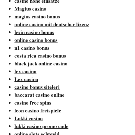
casino hohe einsätze
Magius casino
magius casino bonus
online casino mit deutscher lizenz
bwin casino bonus
online casino bonus
n1 casino bonus
costa rica casino bonus
black jack online casino
lex casino
Lex casino
casino bonus siteleri
baccarat casino online
casino free spins
leon casino freispiele
Lukki casino
lukki casino promo code
online slots echtgeld