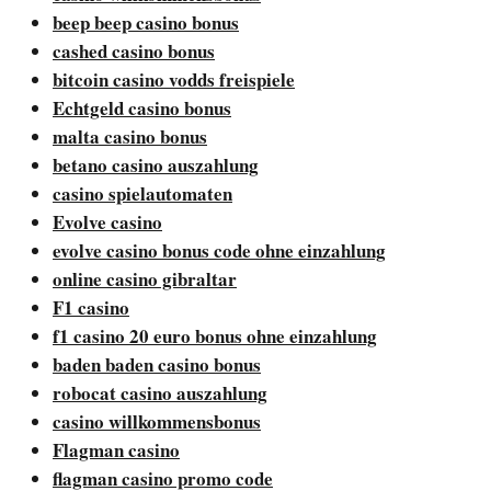
beep beep casino bonus
cashed casino bonus
bitcoin casino vodds freispiele
Echtgeld casino bonus
malta casino bonus
betano casino auszahlung
casino spielautomaten
Evolve casino
evolve casino bonus code ohne einzahlung
online casino gibraltar
F1 casino
f1 casino 20 euro bonus ohne einzahlung
baden baden casino bonus
robocat casino auszahlung
casino willkommensbonus
Flagman casino
flagman casino promo code