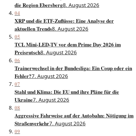
die Region Ebersberg
8. August 2026
04
XRP und die ETF-Zuflüsse: Eine Analyse der
aktuellen Trends
8. August 2026
05
TCL Mini-LED-TV vor dem Prime Day 2026 im
Preisrutsch
8. August 2026
06
Trainerwechsel in der Bundesliga: Ein Coup oder ein
Fehler?
7. August 2026
07
Stahl und Klima: Die EU und ihre Pläne für die
Ukraine
7. August 2026
08
Aggressive Fahrweise auf der Autobahn: Nötigung im
Straßenverkehr
7. August 2026
09