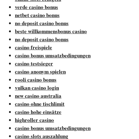
verde casino bonus
netbet casino bonus
no deposit casino bonus
beste willkommensbonus casino
no deposit casino bonus
casino freispiele
casino bonus umsatzbedingungen
casino testsieger
casino anonym spielen
rooli casino bonus
vulkan casino login
new casino australia
casino ohne tischlimit
casino hohe einsätze
highroller casino
casino bonus umsatzbedingungen
casino slots auszahlung