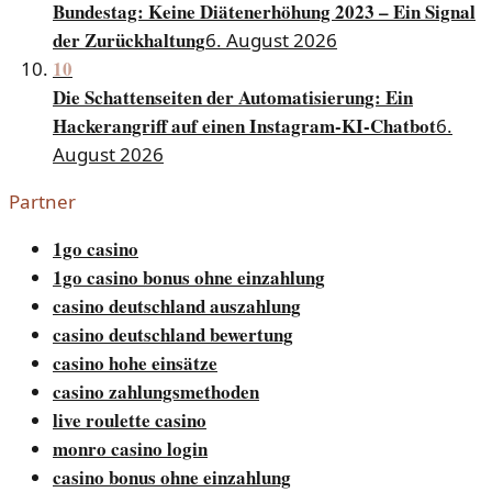
Bundestag: Keine Diätenerhöhung 2023 – Ein Signal
der Zurückhaltung
6. August 2026
10
Die Schattenseiten der Automatisierung: Ein
Hackerangriff auf einen Instagram-KI-Chatbot
6.
August 2026
Partner
1go casino
1go casino bonus ohne einzahlung
casino deutschland auszahlung
casino deutschland bewertung
casino hohe einsätze
casino zahlungsmethoden
live roulette casino
monro casino login
casino bonus ohne einzahlung