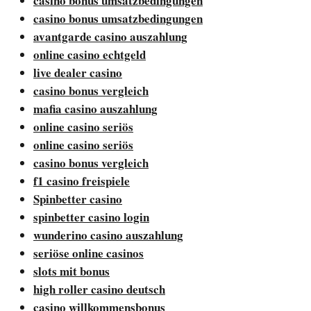
casino bonus umsatzbedingungen
casino bonus umsatzbedingungen
avantgarde casino auszahlung
online casino echtgeld
live dealer casino
casino bonus vergleich
mafia casino auszahlung
online casino seriös
online casino seriös
casino bonus vergleich
f1 casino freispiele
Spinbetter casino
spinbetter casino login
wunderino casino auszahlung
seriöse online casinos
slots mit bonus
high roller casino deutsch
casino willkommensbonus