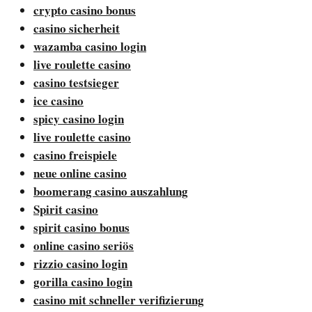
crypto casino bonus
casino sicherheit
wazamba casino login
live roulette casino
casino testsieger
ice casino
spicy casino login
live roulette casino
casino freispiele
neue online casino
boomerang casino auszahlung
Spirit casino
spirit casino bonus
online casino seriös
rizzio casino login
gorilla casino login
casino mit schneller verifizierung