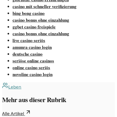
casino mit schneller verifizierung
bing bong casino
casino bonus ohne einzahlung
ggbet casino freispiele
casino bonus ohne einzahlung
live casino seriös
amunra casino login
deutsche casino
seriöse online casinos
online casino seriös
novoline casino login
Leben
Mehr aus dieser Rubrik
Alle Artikel