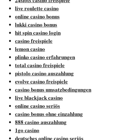
24slots casino freispiele
live roulette casino
online casino bonus
lukki casino bonus
hit spin casino login
casino freispiele
lemon casino
plinko casino erfahrungen
total casino freispiele
pistolo casino auszahlung
evolve casino freispiele
casino bonus umsatzbedingungen
live blackjack casino
online casino seriös
casino bonus ohne einzahlung
888 casino auszahlung
1go casino
deutsches online casino seriös