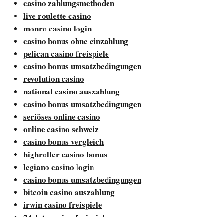
casino zahlungsmethoden
live roulette casino
monro casino login
casino bonus ohne einzahlung
pelican casino freispiele
casino bonus umsatzbedingungen
revolution casino
national casino auszahlung
casino bonus umsatzbedingungen
seriöses online casino
online casino schweiz
casino bonus vergleich
highroller casino bonus
legiano casino login
casino bonus umsatzbedingungen
bitcoin casino auszahlung
irwin casino freispiele