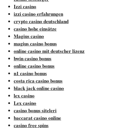
Izzi casino
izzi casino erfahrungen
crypto casino deutschland
casino hohe einsätze
Magius casino
magius casino bonus
online casino mit deutscher lizenz
bwin casino bonus
online casino bonus
n1 casino bonus
costa rica casino bonus
black jack online casino
lex casino
Lex casino
casino bonus siteleri
baccarat casino online
casino free spins