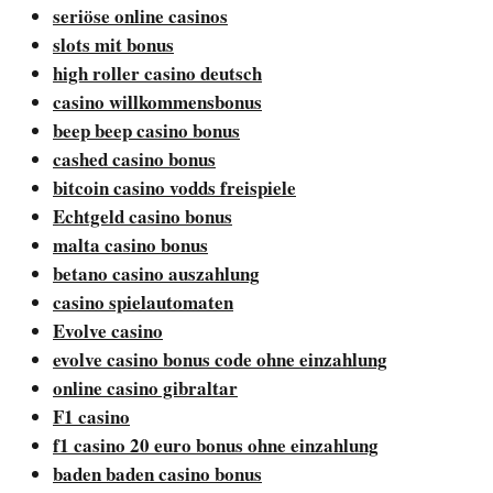
seriöse online casinos
slots mit bonus
high roller casino deutsch
casino willkommensbonus
beep beep casino bonus
cashed casino bonus
bitcoin casino vodds freispiele
Echtgeld casino bonus
malta casino bonus
betano casino auszahlung
casino spielautomaten
Evolve casino
evolve casino bonus code ohne einzahlung
online casino gibraltar
F1 casino
f1 casino 20 euro bonus ohne einzahlung
baden baden casino bonus