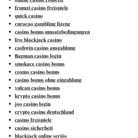
frumzi casino freispiele
quick casino
curacao gambling lizenz
casino bonus umsatzbedingungen
live blackjack casino
cashwin casino auszahlung
flagman casino login
smokace casino bonus
cosmo casino bonus
casino bonus ohne einzahlung
vulcan casino bonus
krypto casino bonus
joo casino login
crypto casino deutschland
casino freispiele
casino sicherheit
blackjack online seriös