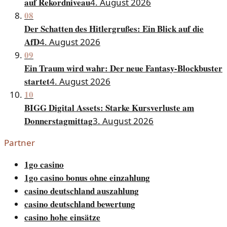
auf Rekordniveau
4. August 2026
08
Der Schatten des Hitlergrußes: Ein Blick auf die
AfD
4. August 2026
09
Ein Traum wird wahr: Der neue Fantasy-Blockbuster
startet
4. August 2026
10
BIGG Digital Assets: Starke Kursverluste am
Donnerstagmittag
3. August 2026
Partner
1go casino
1go casino bonus ohne einzahlung
casino deutschland auszahlung
casino deutschland bewertung
casino hohe einsätze