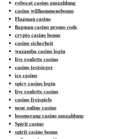
robocat casino auszahlung
casino willkommensbonus
Flagman casino
flagman casino promo code
crypto casino bonus
casino sicherheit
wazamba casino login
live roulette casino
casino testsieger
ice casino
spicy casino login
live roulette casino
casino freispiele
neue online casino
boomerang casino auszahlung
Spirit casino
spirit casino bonus