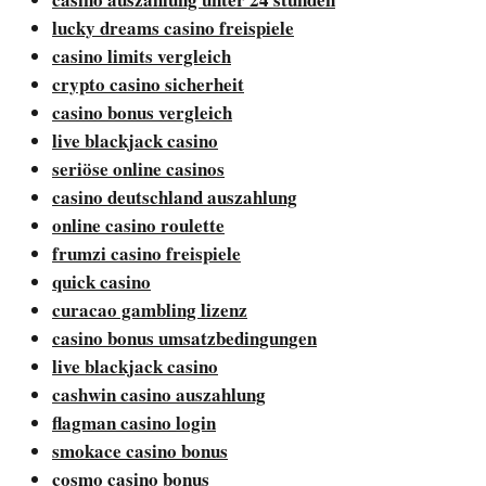
lucky dreams casino freispiele
casino limits vergleich
crypto casino sicherheit
casino bonus vergleich
live blackjack casino
seriöse online casinos
casino deutschland auszahlung
online casino roulette
frumzi casino freispiele
quick casino
curacao gambling lizenz
casino bonus umsatzbedingungen
live blackjack casino
cashwin casino auszahlung
flagman casino login
smokace casino bonus
cosmo casino bonus