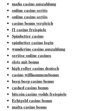
mafia casino auszahlung
online casino seriös
online casino seriös
casino bonus vergleich
f1 casino freispiele
Spinbetter casino
spinbetter casino login
wunderino casino auszahlung
seriöse online casinos
slots mit bonus
high roller casino deutsch
casino willkommensbonus
beep beep casino bonus
cashed casino bonus
bitcoin casino vodds freispiele
Echtgeld casino bonus
malta casino bonus