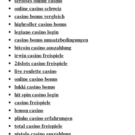
seriöses online casino
online casino schweiz
casino bonus vergleich
highroller casino bonus
legiano casino login
casino bonus umsatzbedingungen
bitcoin casino auszahlung
irwin casino freispiele
24slots casino freispiele
live roulette casino
online casino bonus
lukki casino bonus
hit spin casino login
casino freispiele
lemon casino
plinko casino erfahrungen
total casino freispiele
pistolo casino auszahlung