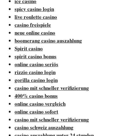
ice casino
spicy casino login
live roulette casino
casino freispiele
neue online casino
boomerang casino auszahlung
Spirit casino
spirit casino bonus
online casino seriös
rizzio casino login
gorilla casino login
casino mit schneller verifizierung
400% casino bonus
online casino vergleich
online casino sofort
casino mit schneller verifizierung
casino schweiz auszahlung
casino auszahlung unter 24 stunden