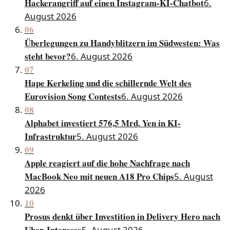
Hackerangriff auf einen Instagram-KI-Chatbot
6.
August 2026
06
Überlegungen zu Handyblitzern im Südwesten: Was
steht bevor?
6. August 2026
07
Hape Kerkeling und die schillernde Welt des
Eurovision Song Contests
6. August 2026
08
Alphabet investiert 576,5 Mrd. Yen in KI-
Infrastruktur
5. August 2026
09
Apple reagiert auf die hohe Nachfrage nach
MacBook Neo mit neuen A18 Pro Chips
5. August
2026
10
Prosus denkt über Investition in Delivery Hero nach
Uber-Interesse
5. August 2026