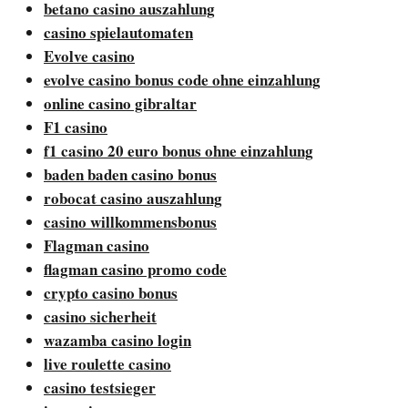
betano casino auszahlung
casino spielautomaten
Evolve casino
evolve casino bonus code ohne einzahlung
online casino gibraltar
F1 casino
f1 casino 20 euro bonus ohne einzahlung
baden baden casino bonus
robocat casino auszahlung
casino willkommensbonus
Flagman casino
flagman casino promo code
crypto casino bonus
casino sicherheit
wazamba casino login
live roulette casino
casino testsieger