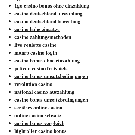
1go casino bonus ohne einzahlung
casino deutschland auszahlung
casino deutschland bewertung
casino hohe einsätze
casino zahlungsmethoden
live roulette casino
monro casino login
casino bonus ohne einzahlung
pelican casino freispiele
casino bonus umsatzbedingungen
revolution casino
national casino auszahlung
casino bonus umsatzbedingungen
seriöses online casino
online casino schweiz
casino bonus vergleich
highroller casino bonus