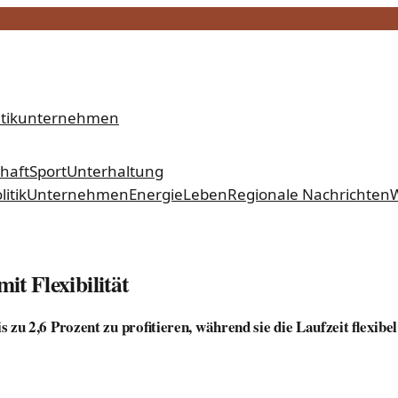
tik
unternehmen
chaft
Sport
Unterhaltung
litik
Unternehmen
Energie
Leben
Regionale Nachrichten
W
it Flexibilität
zu 2,6 Prozent zu profitieren, während sie die Laufzeit flexibel