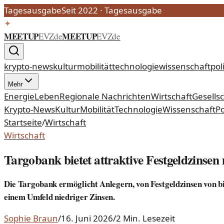
Tagesausgabe
Seit 2022
·
Tagesausgabe
✦
MEETUP
MEETUP
EVZ
de
EVZ
de
krypto-news
kultur
mobilität
technologie
wissenschaft
poli
Mehr
Energie
Leben
Regionale Nachrichten
Wirtschaft
Gesells
Krypto-News
Kultur
Mobilität
Technologie
Wissenschaft
Po
Startseite
/
Wirtschaft
Wirtschaft
Targobank bietet attraktive Festgeldzinsen m
Die Targobank ermöglicht Anlegern, von Festgeldzinsen von bis 
einem Umfeld niedriger Zinsen.
Sophie Braun
/
16. Juni 2026
/
2 Min. Lesezeit