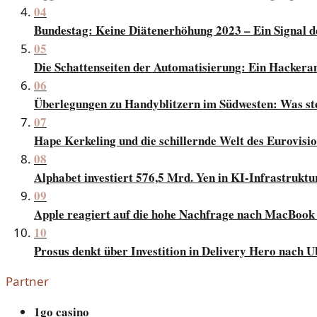
04
Bundestag: Keine Diätenerhöhung 2023 – Ein Signal 
05
Die Schattenseiten der Automatisierung: Ein Hackera
06
Überlegungen zu Handyblitzern im Südwesten: Was st
07
Hape Kerkeling und die schillernde Welt des Eurovisi
08
Alphabet investiert 576,5 Mrd. Yen in KI-Infrastruktu
09
Apple reagiert auf die hohe Nachfrage nach MacBook
10
Prosus denkt über Investition in Delivery Hero nach U
Partner
1go casino