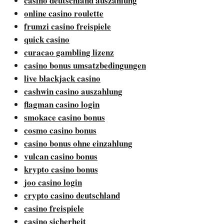
casino deutschland auszahlung
online casino roulette
frumzi casino freispiele
quick casino
curacao gambling lizenz
casino bonus umsatzbedingungen
live blackjack casino
cashwin casino auszahlung
flagman casino login
smokace casino bonus
cosmo casino bonus
casino bonus ohne einzahlung
vulcan casino bonus
krypto casino bonus
joo casino login
crypto casino deutschland
casino freispiele
casino sicherheit