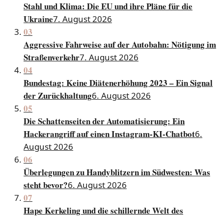
Stahl und Klima: Die EU und ihre Pläne für die
Ukraine
7. August 2026
03
Aggressive Fahrweise auf der Autobahn: Nötigung im
Straßenverkehr
7. August 2026
04
Bundestag: Keine Diätenerhöhung 2023 – Ein Signal
der Zurückhaltung
6. August 2026
05
Die Schattenseiten der Automatisierung: Ein
Hackerangriff auf einen Instagram-KI-Chatbot
6.
August 2026
06
Überlegungen zu Handyblitzern im Südwesten: Was
steht bevor?
6. August 2026
07
Hape Kerkeling und die schillernde Welt des