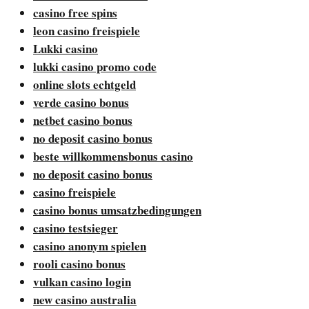
casino free spins
leon casino freispiele
Lukki casino
lukki casino promo code
online slots echtgeld
verde casino bonus
netbet casino bonus
no deposit casino bonus
beste willkommensbonus casino
no deposit casino bonus
casino freispiele
casino bonus umsatzbedingungen
casino testsieger
casino anonym spielen
rooli casino bonus
vulkan casino login
new casino australia