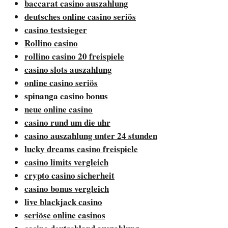
baccarat casino auszahlung
deutsches online casino seriös
casino testsieger
Rollino casino
rollino casino 20 freispiele
casino slots auszahlung
online casino seriös
spinanga casino bonus
neue online casino
casino rund um die uhr
casino auszahlung unter 24 stunden
lucky dreams casino freispiele
casino limits vergleich
crypto casino sicherheit
casino bonus vergleich
live blackjack casino
seriöse online casinos