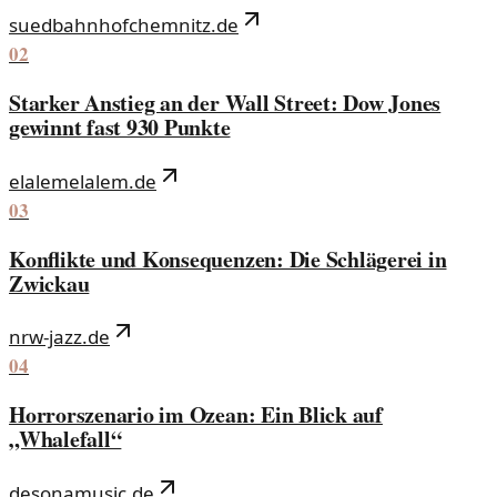
suedbahnhofchemnitz.de
02
Starker Anstieg an der Wall Street: Dow Jones
gewinnt fast 930 Punkte
elalemelalem.de
03
Konflikte und Konsequenzen: Die Schlägerei in
Zwickau
nrw-jazz.de
04
Horrorszenario im Ozean: Ein Blick auf
„Whalefall“
desonamusic.de