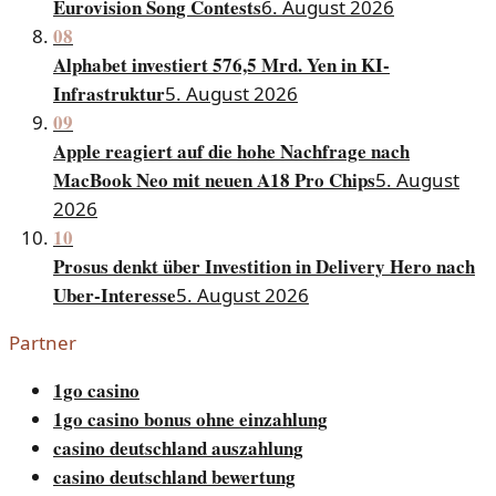
Eurovision Song Contests
6. August 2026
08
Alphabet investiert 576,5 Mrd. Yen in KI-
Infrastruktur
5. August 2026
09
Apple reagiert auf die hohe Nachfrage nach
MacBook Neo mit neuen A18 Pro Chips
5. August
2026
10
Prosus denkt über Investition in Delivery Hero nach
Uber-Interesse
5. August 2026
Partner
1go casino
1go casino bonus ohne einzahlung
casino deutschland auszahlung
casino deutschland bewertung